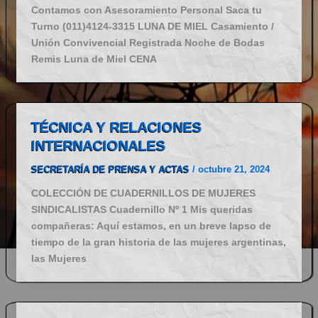
Contamos con Asesoramiento Personal Saca tu
Turno (011)4124-3315 LUNA DE MIEL Casamiento /
Unión Convivencial Registrada Noche de Bodas
Remis Luna de Miel CENA
TÉCNICA Y RELACIONES
INTERNACIONALES
SECRETARÍA DE PRENSA Y ACTAS
/
octubre 21, 2024
COLECCIÓN DE CUADERNILLOS DE MUJERES
SINDICALISTAS Cuadernillo Nº 1 Mis queridas
compañeras: Aquí estamos, en un breve lapso de
tiempo de la gran historia de las mujeres argentinas,
las Mujeres