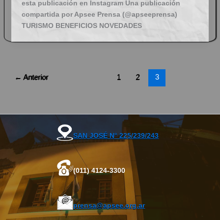
esta publicación en Instagram Una publicación
compartida por Apsee Prensa (@apseeprensa)
TURISMO BENEFICIOS NOVEDADES
←
Anterior
1
2
3
SAN JOSÉ N° 225/239/243
(011) 4124-3300
prensa@apsee.org.ar