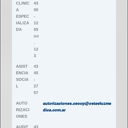
CLINIC
43
A
00
ESPEC
-
IALIZA
12
DA
55
int
.
12
3
ASIST
43
ENCIA
45
SOCIA
-
L
27
57
AUTO
autorizaciones.cecop@osteeluzme
RIZACI
dica.com.ar
ONES
AUDIT
43