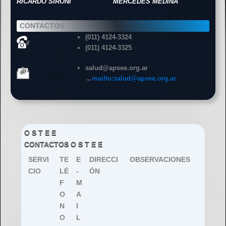
RICARDO SIRONI
MERCEDES MEDINA
CONTACTOS
(011) 4124-3324
(011) 4124-3325
salud@apsee.org.ar
→
mailto:salud@apsee.org.ar
O S T E E
CONTACTOS O S T E E
SERVI
TE
E
DIRECCI
OBSERVACIONES
CIO
LÉ
-
ÓN
F
M
O
A
N
I
O
L