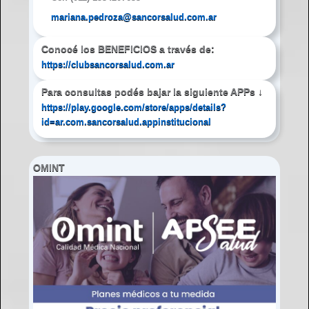
mariana.pedroza@sancorsalud.com.ar
Conocé los BENEFICIOS a través de:
https://clubsancorsalud.com.ar
Para consultas podés bajar la siguiente APPs
↓
https://play.google.com/store/apps/details?
id=ar.com.sancorsalud.appinstitucional
OMINT