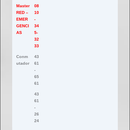
Master
08
RED –
10
EMER
-
GENCI
34
AS
5-
32
33
Conm
43
utador
61
-
65
61
43
61
-
26
24