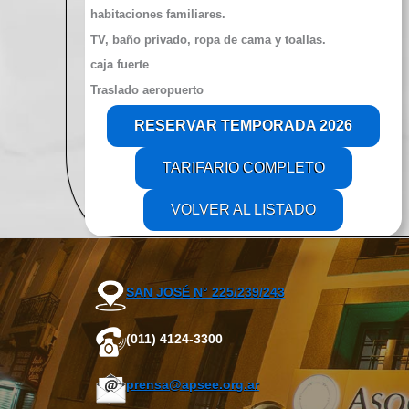
habitaciones familiares.
TV, baño privado, ropa de cama y toallas.
caja fuerte
Traslado aeropuerto
RESERVAR
TEMPORADA 2026
TARIFARIO COMPLETO
VOLVER AL LISTADO
SAN JOSÉ N° 225/239/243
(011) 4124-3300
prensa@apsee.org.ar