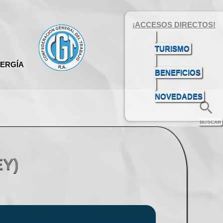
¡ACCESOS DIRECTOS!
ADHERIDO A
TURISMO
LA CGT
NERGÍA
BENEFICIOS
NOVEDADES
Bú
EY)