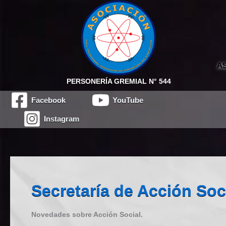
Saltar
al
contenido
A
PERSONERÍA GREMIAL N° 544
Facebook
YouTube
Instagram
Secretaría de Acción Soc
Novedades sobre Acción Social.