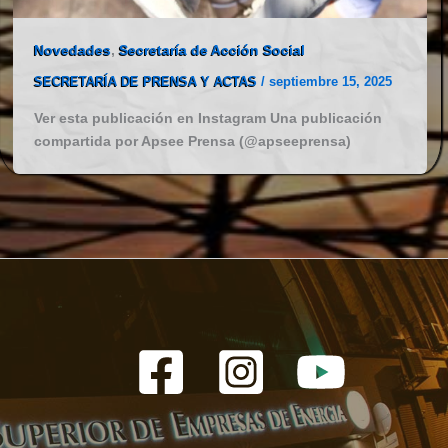
Novedades
,
Secretaría de Acción Social
SECRETARÍA DE PRENSA Y ACTAS
/
septiembre 15, 2025
Ver esta publicación en Instagram Una publicación
compartida por Apsee Prensa (@apseeprensa)