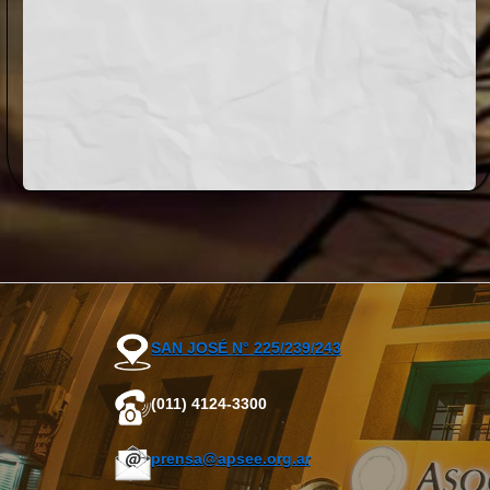
SAN JOSÉ N° 225/239/243
(011) 4124-3300
prensa@apsee.org.ar