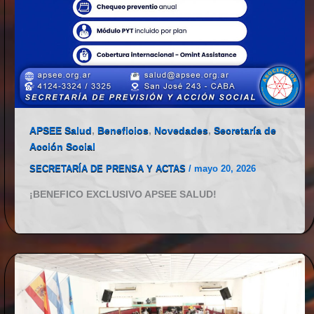
APSEE Salud
,
Beneficios
,
Novedades
,
Secretaría de
Acción Social
SECRETARÍA DE PRENSA Y ACTAS
/
mayo 20, 2026
¡BENEFICO EXCLUSIVO APSEE SALUD!