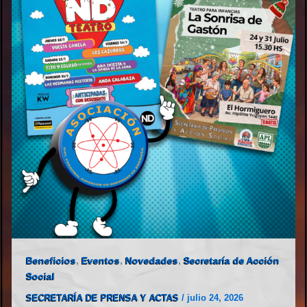
Beneficios
,
Eventos
,
Novedades
,
Secretaría de Acción
Social
SECRETARÍA DE PRENSA Y ACTAS
/
julio 24, 2026